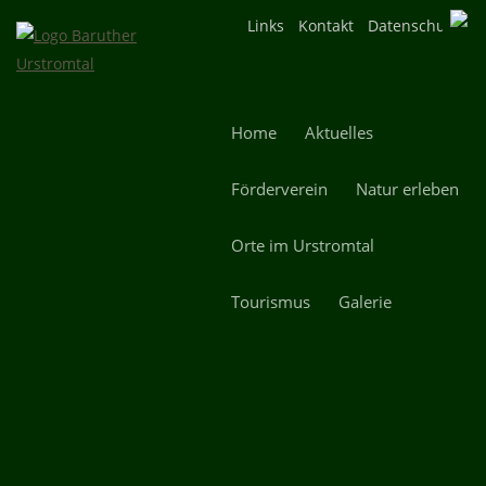
Navigation
Links
Kontakt
Datenschutz
überspringen
Navigation
Home
Aktuelles
überspringen
Förderverein
Natur erleben
Orte im Urstromtal
Tourismus
Galerie