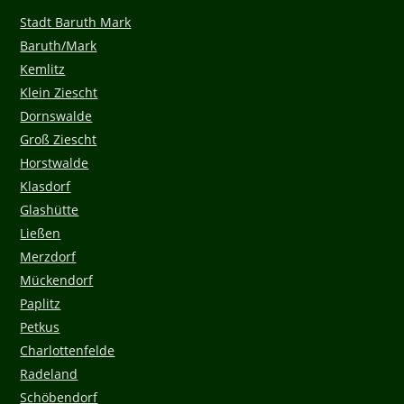
Stadt Baruth Mark
Baruth/Mark
Kemlitz
Klein Ziescht
Dornswalde
Groß Ziescht
Horstwalde
Klasdorf
Glashütte
Ließen
Merzdorf
Mückendorf
Paplitz
Petkus
Charlottenfelde
Radeland
Schöbendorf