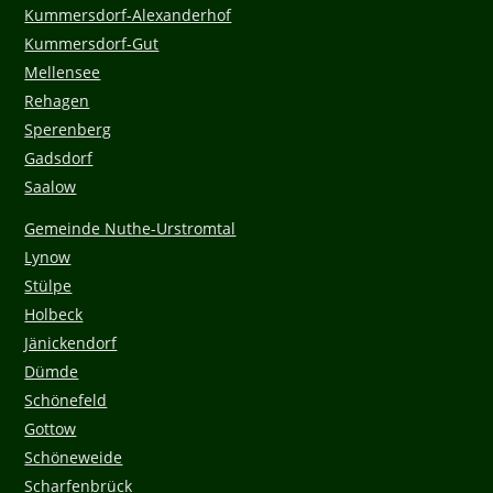
Kummersdorf-Alexanderhof
Kummersdorf-Gut
Mellensee
Rehagen
Sperenberg
Gadsdorf
Saalow
Gemeinde Nuthe-Urstromtal
Lynow
Stülpe
Holbeck
Jänickendorf
Dümde
Schönefeld
Gottow
Schöneweide
Scharfenbrück