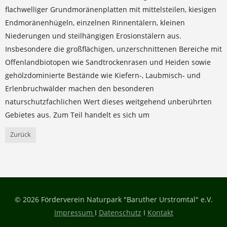
flachwelliger Grundmoränenplatten mit mittelsteilen, kiesigen
Endmoränenhügeln, einzelnen Rinnentälern, kleinen
Niederungen und steilhängigen Erosionstälern aus.
Insbesondere die großflächigen, unzerschnittenen Bereiche mit
Offenlandbiotopen wie Sandtrockenrasen und Heiden sowie
gehölzdominierte Bestände wie Kiefern-, Laubmisch- und
Erlenbruchwälder machen den besonderen
naturschutzfachlichen Wert dieses weitgehend unberührten
Gebietes aus. Zum Teil handelt es sich um
Zurück
© 2026 Förderverein Naturpark "Baruther Urstromtal" e.V.
Impressum
I
Datenschutz
I
Kontakt