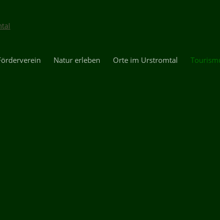
Förderverein
Natur erleben
Orte im Urstromtal
Tourism