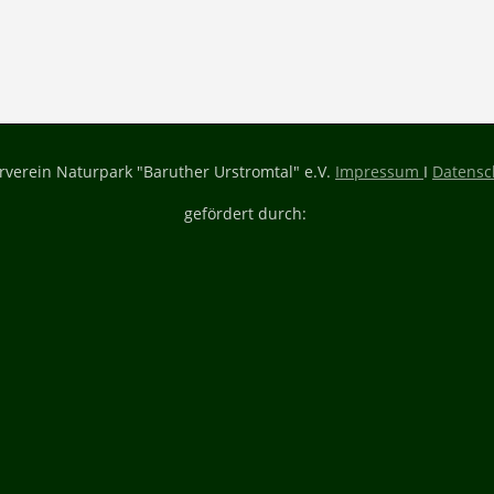
rverein Naturpark "Baruther Urstromtal" e.V.
Impressum
I
Datensc
gefördert durch: