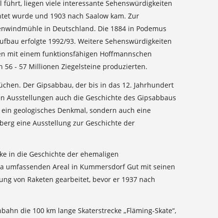
l führt, liegen viele interessante Sehenswürdigkeiten
chtet wurde und 1903 nach Saalow kam. Zur
nenwindmühle in Deutschland. Die 1884 in Podemus
ufbau erfolgte 1992/93. Weitere Sehenswürdigkeiten
ben mit einem funktionsfähigen Hoffmannschen
 56 - 57 Millionen Ziegelsteine produzierten.
hen. Der Gipsabbau, der bis in das 12. Jahrhundert
den Ausstellungen auch die Geschichte des Gipsabbaus
 ein geologisches Denkmal, sondern auch eine
erg eine Ausstellung zur Geschichte der
ke in die Geschichte der ehemaligen
 ha umfassenden Areal in Kummersdorf Gut mit seinen
ung von Raketen gearbeitet, bevor er 1937 nach
nbahn die 100 km lange Skaterstrecke „Fläming-Skate“,