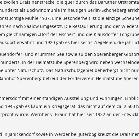
 reizvollen Draisinenstrecke, die quer durch das Baruther Urstromta
ahrhunderts als Bockwindmühle im heutigen Berlin-Schöneberg erri
onstüchtige Mühle 1937. Eine Besonderheit ist die einzige Scheu
Jahren nach Saalow umgesetzt. Die Restaurierung und der Wiedera
dem gleichnamigen „Dorf der Fischer“ und die Klausdorfer Tongru
usdorf erwähnt und 1920 gab es hier sechs Ziegeleien, die jährlich
Neuendorfer- und Krummen See sowie zu den Sperenberger Gipsbrüc
Jahrhunderts. In der Heimatstube Sperenberg wird neben wechseln
he unter Naturschutz. Das Naturschutzgebiet beherbergt nicht nur
ahnhof Sperenberg betreut der Förderverein Heimatstube Sperenb
mersdorf mit einer ständigen Ausstellung und Führungen, Einblic
 1945 gab es kaum ein Kriegsgerät, das nicht auf dem ca. 2.500
robt wurde. Wernher v. Braun hat hier seit 1932 an der Entwickl
 in Jänickendorf sowie in Werder bei Jüterbog kreuzt die Draisine