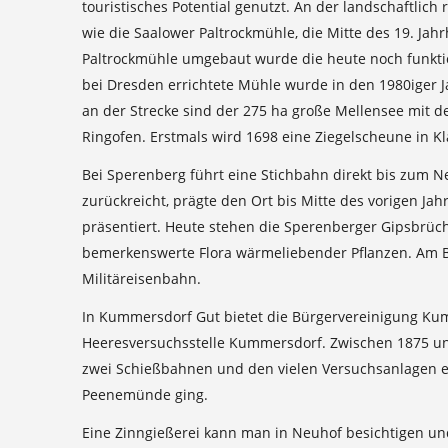
touristisches Potential genutzt. An der landschaftlich
wie die Saalower Paltrockmühle, die Mitte des 19. J
Paltrockmühle umgebaut wurde die heute noch funkti
bei Dresden errichtete Mühle wurde in den 1980iger 
an der Strecke sind der 275 ha große Mellensee mit 
Ringofen. Erstmals wird 1698 eine Ziegelscheune in Kla
Bei Sperenberg führt eine Stichbahn direkt bis zum 
zurückreicht, prägte den Ort bis Mitte des vorigen 
präsentiert. Heute stehen die Sperenberger Gipsbrüc
bemerkenswerte Flora wärmeliebender Pflanzen. Am B
Militäreisenbahn.
In Kummersdorf Gut bietet die Bürgervereinigung Kum
Heeresversuchsstelle Kummersdorf. Zwischen 1875 und
zwei Schießbahnen und den vielen Versuchsanlagen erp
Peenemünde ging.
Eine Zinngießerei kann man in Neuhof besichtigen und