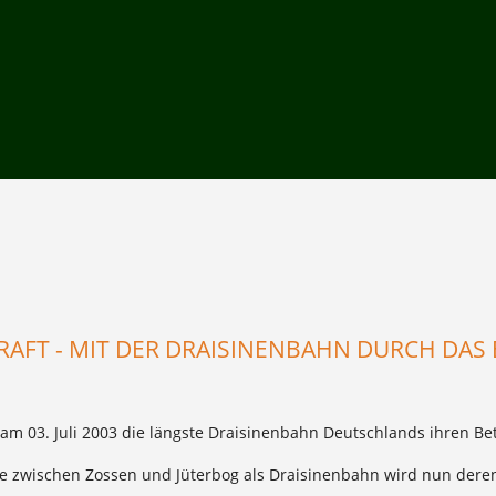
RAFT - MIT DER DRAISINENBAHN DURCH DA
m 03. Juli 2003 die längste Draisinenbahn Deutschlands ihren Bet
e zwischen Zossen und Jüterbog als Draisinenbahn wird nun dere