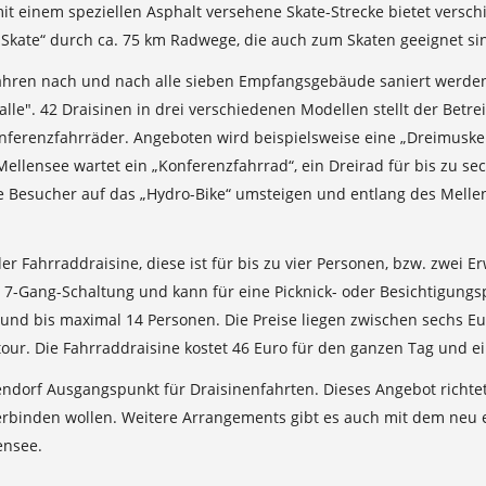
it einem speziellen Asphalt versehene Skate-Strecke bietet versc
-Skate“ durch ca. 75 km Radwege, die auch zum Skaten geeignet si
n Jahren nach und nach alle sieben Empfangsgebäude saniert werd
alle". 42 Draisinen in drei verschiedenen Modellen stellt der Bet
nferenzfahrräder. Angeboten wird beispielsweise eine „Dreimuskel
Mellensee wartet ein „Konferenzfahrrad“, ein Dreirad für bis zu 
e Besucher auf das „Hydro-Bike“ umsteigen und entlang des Melle
r Fahrraddraisine, diese ist für bis zu vier Personen, bzw. zwei E
e 7-Gang-Schaltung und kann für eine Picknick- oder Besichtigun
 und bis maximal 14 Personen. Die Preise liegen zwischen sechs Eur
ur. Die Fahrraddraisine kostet 46 Euro für den ganzen Tag und ei
ndorf Ausgangspunkt für Draisinenfahrten. Dieses Angebot richtet s
 verbinden wollen. Weitere Arrangements gibt es auch mit dem neu
ensee.