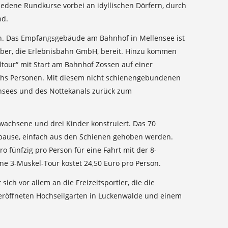
hiedene Rundkurse vorbei an idyllischen Dörfern, durch
nd.
en. Das Empfangsgebäude am Bahnhof in Mellensee ist
reiber, die Erlebnisbahn GmbH, bereit. Hinzu kommen
tour“ mit Start am Bahnhof Zossen auf einer
sechs Personen. Mit diesem nicht schienengebundenen
nsees und des Nottekanals zurück zum
rwachsene und drei Kinder konstruiert. Das 70
gspause, einfach aus den Schienen gehoben werden.
o fünfzig pro Person für eine Fahrt mit der 8-
ne 3-Muskel-Tour kostet 24,50 Euro pro Person.
ich vor allem an die Freizeitsportler, die die
 eröffneten Hochseilgarten in Luckenwalde und einem