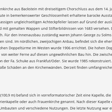
allenkirche aus Backstein mit dreiseitigem Chorschluss aus dem 14.
ute in bemerkenswerter Geschlossenheit erhaltene barocke Ausst
massigen ungleichseitigen Achteckpfeiler lassen auf Grund der a
nd mit gemalten Wappen und Stifterbildnissen von 1683 versehen. 
uth. Für den Innenausbau zuständig waren Johann George zu Solms 
den sind. Im nördlichen, zweijochigen Anbau, befindet sich die eh
ohen Doppeltürme im Westen wurde 1906 errichtet. Die hohen Dopp
ts von weiter Ferne auf diesen ungewöhnlichen Bau hin. Die zwis
n der Fa. Schuke aus Frankfut/Oder. Sie wurde 1985 rekonstruiert
 große Schäden an den Kirchenwänden. Derzeit finden umfangreic
00,9 m) befand sich in vorreformatorischer Zeit eine Kapelle, die
arienkapelle oder auch Frauenkirche genannt. Nach dieser Kapelle
he Umbauten und verschiedene Nutzungen. Die letzte Nutzung war 