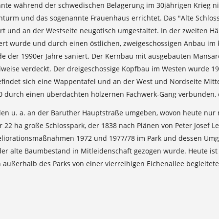
nnte während der schwedischen Belagerung im 30jährigen Krieg nie
enturm und das sogenannte Frauenhaus errichtet. Das "Alte Schlos
 und an der Westseite neugotisch umgestaltet. In der zweiten Hälf
ert wurde und durch einen östlichen, zweigeschossigen Anbau im k
Ende der 1990er Jahre saniert. Der Kernbau mit ausgebauten Mans
eise verdeckt. Der dreigeschossige Kopfbau im Westen wurde 191
indet sich eine Wappentafel und an der West und Nordseite Mittel
920 durch einen überdachten hölzernen Fachwerk-Gang verbunden, 
den u. a. an der Baruther Hauptstraße umgeben, wovon heute nur 
 22 ha große Schlosspark, der 1838 nach Plänen von Peter Josef Le
eliorationsmaßnahmen 1972 und 1977/78 im Park und dessen Umg
 alte Baumbestand in Mitleidenschaft gezogen wurde. Heute ist d
 außerhalb des Parks von einer vierreihigen Eichenallee begleite