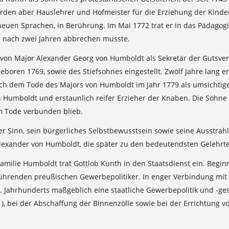
rden aber Hauslehrer und Hofmeister für die Erziehung der Kinder 
 neuen Sprachen, in Berührung. Im Mai 1772 trat er in das Pädago
el nach zwei Jahren abbrechen musste.
von Major Alexander Georg von Humboldt als Sekretär der Gutsverw
boren 1769, sowie des Stiefsohnes eingestellt. Zwölf Jahre lang er
ach dem Tode des Majors von Humboldt im Jahr 1779 als umsichtige
n Humboldt und erstaunlich reifer Erzieher der Knaben. Die Söhn
em Tode verbunden blieb.
r Sinn, sein bürgerliches Selbstbewusstsein sowie seine Ausstrah
lexander von Humboldt, die später zu den bedeutendsten Gelehrten
Familie Humboldt trat Gottlob Kunth in den Staatsdienst ein. Beg
hrenden preußischen Gewerbepolitiker. In enger Verbindung mit d
Jahrhunderts maßgeblich eine staatliche Gewerbepolitik und -gese
1), bei der Abschaffung der Binnenzölle sowie bei der Errichtun