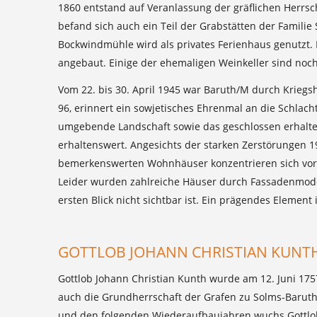
1860 entstand auf Veranlassung der gräflichen Herrs
befand sich auch ein Teil der Grabstätten der Famili
Bockwindmühle wird als privates Ferienhaus genutzt.
angebaut. Einige der ehemaligen Weinkeller sind noch
Vom 22. bis 30. April 1945 war Baruth/M durch Kriegsh
96, erinnert ein sowjetisches Ehrenmal an die Schlac
umgebende Landschaft sowie das geschlossen erhaltene
erhaltenswert. Angesichts der starken Zerstörungen 1
bemerkenswerten Wohnhäuser konzentrieren sich vor al
Leider wurden zahlreiche Häuser durch Fassadenmodern
ersten Blick nicht sichtbar ist. Ein prägendes Eleme
GOTTLOB JOHANN CHRISTIAN KUNT
Gottlob Johann Christian Kunth wurde am 12. Juni 175
auch die Grundherrschaft der Grafen zu Solms-Baruth 
und den folgenden Wiederaufbaujahren wuchs Gottlob K