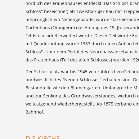
nördlich des Frauenhauses entdeckt. Das Schloss bra
Schloss" bezeichnet) als zweistöckiger Bau mit Trepp
ursprünglich ein Nebengebäude, wurde stark verändert
Gartenhaus (Orangerie) das Anfang des 19. Jh. veränd
Feldsteinsockel erweitert wurde. Dieser Teil wurde 
mit Quadernutung wurde 1967 durch einen Anbau teilw
Schloss". Über dem Portal des Neurenaissancebaus bef
das Frauenhaus (Teil des alten Schlosses) wurden 1
Der Schlossplatz war bis 1945 von zahlreichen Gebäu
nordwestlich des "Neuen Schlosses" erhalten sind. Der
Bestandteile wie den Blumengarten. Umfangreiche M
und zur Senkung des Grundwasserstandes, wodurch der
weitestgehend wiederhergestellt. Ab 1875 verband ein
Bahnhof.
DIE KIRCHE