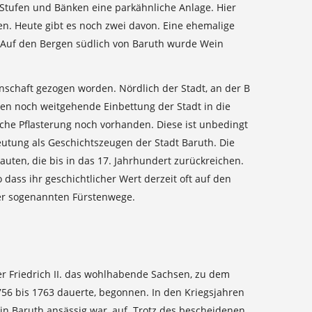
Stufen und Bänken eine parkähnliche Anlage. Hier
en. Heute gibt es noch zwei davon. Eine ehemalige
. Auf den Bergen südlich von Baruth wurde Wein
enschaft gezogen worden. Nördlich der Stadt, an der B
ten noch weitgehende Einbettung der Stadt in die
iche Pflasterung noch vorhanden. Diese ist unbedingt
eutung als Geschichtszeugen der Stadt Baruth. Die
uten, die bis in das 17. Jahrhundert zurückreichen.
ass ihr geschichtlicher Wert derzeit oft auf den
der sogenannten Fürstenwege.
er Friedrich II. das wohlhabende Sachsen, zu dem
756 bis 1763 dauerte, begonnen. In den Kriegsjahren
in Baruth ansässig war, auf. Trotz des bescheidenen