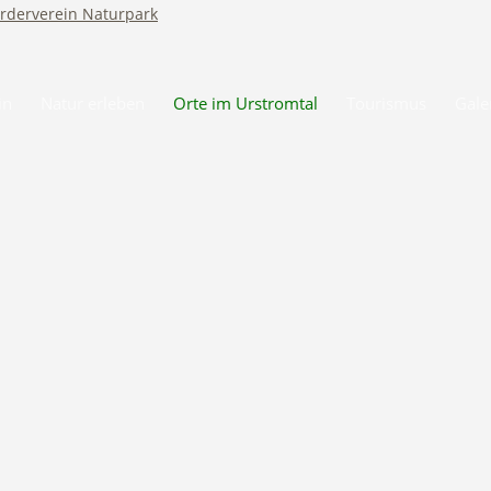
in
Natur erleben
Orte im Urstromtal
Tourismus
Gale