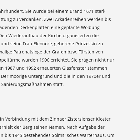
 Jahrhundert. Sie wurde bei einem Brand 1671 stark
attung zu verdanken. Zwei Arkadenreihen werden bis
usladenden Deckenplatten eine geplante Wölbung
Den Wiederaufbau der Kirche organisierten die
und seine Frau Eleonore, geborene Prinzessin zu
emalige Patronatsloge der Grafen bzw. Fürsten von
eltürme wurden 1906 errichtet. Sie prägen nicht nur
chen 1987 und 1992 erneuerten Glasfenster stammen
. Der moorige Untergrund und die in den 1970er und
he Sanierungsmaßnahmen statt.
 in Verbindung mit dem Zinnaer Zisterzienser Kloster
 erhielt der Berg seinen Namen. Nach Aufgabe der
ein bis 1945 bestehendes Solms´sches Wärterhaus. Um