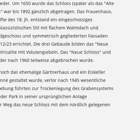
der. Um 1650 wurde das Schloss (später als das "Alte
s" war bis 1892 gänzlich abgetragen. Das Frauenhaus,
te des 18. Jh. entstand ein eingeschossiges
lassizistischen Stil mit flachem Walmdach und
ardgeschoss und symmetrisch gegliederten Fassaden
2/23 errichtet. Die drei Gebäude bilden das "Neue
risalite mit Volutengiebeln. Das "Neue Schloss" und
der nach 1960 teilweise abgebrochen wurde.
noch das ehemalige Gärtnerhaus und ein Eiskeller
nné gestaltet wurde, verlor nach 1945 wesentliche
ebung führten zur Trockenlegung des Grabensystems
er Park in seiner ursprünglichen Anlage
ter Weg das neue Schloss mit dem nördlich gelegenen