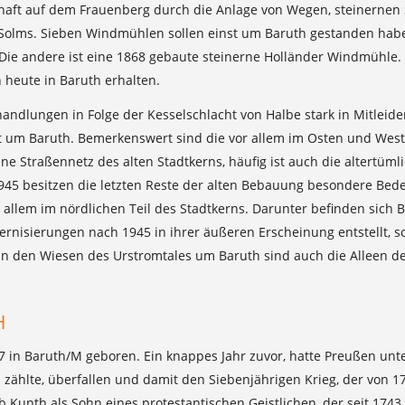
chaft auf dem Frauenberg durch die Anlage von Wegen, steinernen 
e Solms. Sieben Windmühlen sollen einst um Baruth gestanden hab
 Die andere ist eine 1868 gebaute steinerne Holländer Windmühle
 heute in Baruth erhalten.
andlungen in Folge der Kesselschlacht von Halbe stark in Mitleid
ht um Baruth. Bemerkenswert sind die vor allem im Osten und Wes
 Straßennetz des alten Stadtkerns, häufig ist auch die altertüml
945 besitzen die letzten Reste der alten Bebauung besondere Bed
lem im nördlichen Teil des Stadtkerns. Darunter befinden sich Ba
isierungen nach 1945 in ihrer äußeren Erscheinung entstellt, so d
nt in den Wiesen des Urstromtales um Baruth sind auch die Alleen 
H
7 in Baruth/M geboren. Ein knappes Jahr zuvor, hatte Preußen unt
zählte, überfallen und damit den Siebenjährigen Krieg, der von 1
unth als Sohn eines protestantischen Geistlichen, der seit 1743 