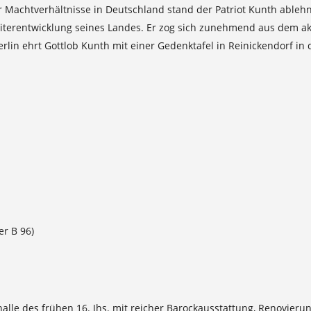
 Machtverhältnisse in Deutschland stand der Patriot Kunth ableh
Weiterentwicklung seines Landes. Er zog sich zunehmend aus dem a
Berlin ehrt Gottlob Kunth mit einer Gedenktafel in Reinickendorf i
er B 96)
nhalle des frühen 16. Jhs. mit reicher Barockausstattung, Renovie