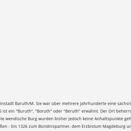
Kleinstadt Baruth/M. Sie war über mehrere Jahrhunderte eine sächs
ist ein "Buruth", "Boruth" oder "Beruth" erwähnt. Der Ort beherrs
hnte wendische Burg wurden bisher jedoch keine Anhaltspunkte ge
ßen - bis 1326 zum Bündnispartner, dem Erzbistum Magdeburg und 