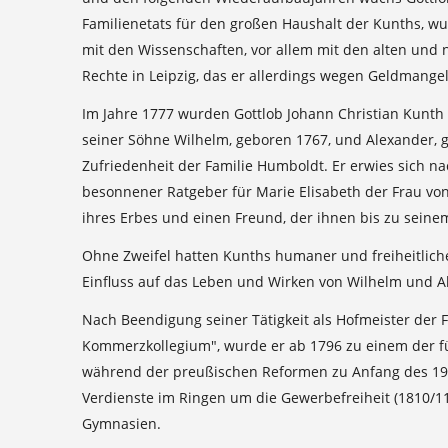
Familienetats für den großen Haushalt der Kunths, wu
mit den Wissenschaften, vor allem mit den alten und
Rechte in Leipzig, das er allerdings wegen Geldmang
Im Jahre 1777 wurden Gottlob Johann Christian Kunth 
seiner Söhne Wilhelm, geboren 1767, und Alexander, ge
Zufriedenheit der Familie Humboldt. Er erwies sich n
besonnener Ratgeber für Marie Elisabeth der Frau vo
ihres Erbes und einen Freund, der ihnen bis zu sein
Ohne Zweifel hatten Kunths humaner und freiheitliche
Einfluss auf das Leben und Wirken von Wilhelm und A
Nach Beendigung seiner Tätigkeit als Hofmeister der 
Kommerzkollegium", wurde er ab 1796 zu einem der fü
während der preußischen Reformen zu Anfang des 19. 
Verdienste im Ringen um die Gewerbefreiheit (1810/1
Gymnasien.