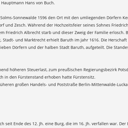
er Hauptmann Hans von Buch.
Solms-Sonnewalde 1596 den Ort mit den umliegenden Dörfern Kemli
orf und Zesch. Während der Hochzeitsfeier seines Sohnes Friedrich
 Friedrich Albrecht starb und dieser Zweig der Familie erlosch. B
. Stadt- und Marktrecht erhielt Baruth im Jahr 1616. Die Herscha
s sieben Dörfern und der halben Stadt Baruth, aufgeteilt. Die Stande
echend höheren Steuerlast, zum preußischen Regierungsbezirk Po
uth in den Fürstenstand erhoben hatte Fürstensitz.
rüheren großen Handels- und Poststraße Berlin-Mittenwalde-Luckau
ch seit Ende des 12. Jh. eine Burg, die im 16. Jh. verfallen war. 