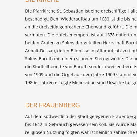
Die Pfarrkirche St. Sebastian ist eine dreischiffige H
beschädigt. Dem Wiederaufbau um 1680 ist die bis he
an die dreiseitig gebrochene Chorwand geführt. Die 
vermuten. Die Hufeisenempore ist auf 1678 datiert u
beiden Grafen zu Solms der geteilten Herrschaft Bar
Anhalt-Dessau, deren Bildnisse im Altaraufsatz zu fin
Solms-Baruth mit einem schönen Sterngewölbe. Die h
die Stadtsilhouette von Baruth sondern weisen berei
von 1909 und die Orgel aus dem Jahre 1909 stammt vo
1980er Jahren erfolgte Melioration sind Ursache für
DER FRAUENBERG
Auf dem südwestlich der Stadt gelegenen Frauenberg (1
bis 1642 in Gebrauch gewesen sein soll. Sie wurde M
religiösen Nutzung folgten wahrscheinlich zahlreic