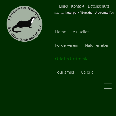
Navigation
Links
Kontakt
Datenschutz
überspringen
Navigation
Home
Aktuelles
überspringen
Förderverein
Natur erleben
Orte im Urstromtal
Tourismus
Galerie