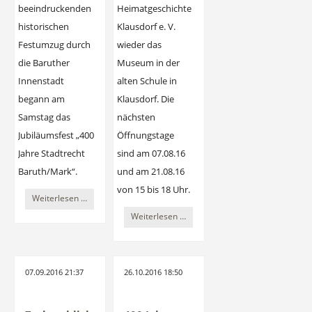
beeindruckenden
Heimatgeschichte
historischen
Klausdorf e. V.
Festumzug durch
wieder das
die Baruther
Museum in der
Innenstadt
alten Schule in
begann am
Klausdorf. Die
Samstag das
nächsten
Jubiläumsfest „400
Öffnungstage
Jahre Stadtrecht
sind am 07.08.16
Baruth/Mark“.
und am 21.08.16
von 15 bis 18 Uhr.
Großes
Weiterlesen …
Stadtfest:
Museum
Weiterlesen …
400
in
Jahre
Klausdorf
Stadtrecht
geöffnet
07.09.2016 21:37
26.10.2016 18:50
Baruth/Mark