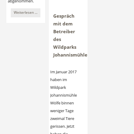
abgenommen.
Zerbrechliche
Weiterlesen …
Gespräch
Welt
mit dem
der
Betreiber
Falter
des
nicht
Wildparks
nur
Johannismühle
im
Baruther
Im Januar 2017
Urstromtal
haben im
Wildpark
Johannismühle
Wölfe binnen
weniger Tage
zweimal Tiere
gerissen. Jetzt