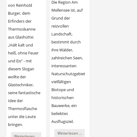
Die Region Am
von Reinhold
Mellensee ist, auf
Burger, dem
Grund der
Erfinders der
reizvollen
Thermoskanne
Landschaft,
aus Glashütte:
bestimmt durch
„Hält kalt und
ihre Wälder,
heiß, ohne Feuer
zahlreichen Seen,
und Eis“ - mit
interessanten
diesem Slogan
Naturschutzgebiete,
wollte der
vielfältigen
Glastechniker,
Biotope und
seine fantastische
historischen
Idee der
Bauwerke, ein
Thermosflasche
beliebtes
unter die Leute
Ausflugsziel.
bringen.
Klosterrundweg
Weiterlesen …
Heiß
Weiterlesen …