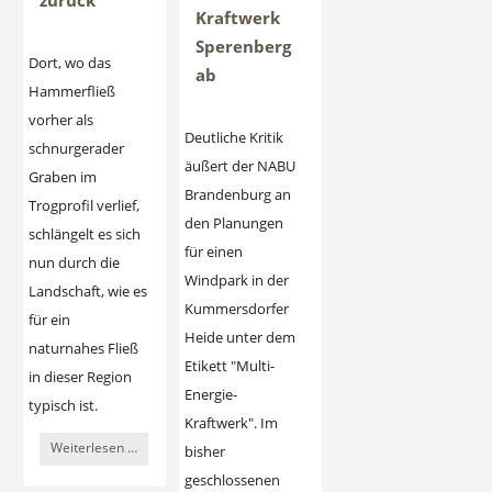
zurück
Kraftwerk
Sperenberg
Dort, wo das
ab
Hammerfließ
vorher als
Deutliche Kritik
schnurgerader
äußert der NABU
Graben im
Brandenburg an
Trogprofil verlief,
den Planungen
schlängelt es sich
für einen
nun durch die
Windpark in der
Landschaft, wie es
Kummersdorfer
für ein
Heide unter dem
naturnahes Fließ
Etikett "Multi-
in dieser Region
Energie-
typisch ist.
Kraftwerk". Im
Die
Weiterlesen …
bisher
Natur
geschlossenen