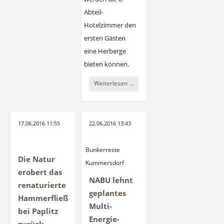
Abteil-
Hotelzimmer den
ersten Gästen
eine Herberge
bieten können.
Schlafwagenhotel
Weiterlesen …
im
Bahnhof
Rehagen
17.06.2016 11:55
22.06.2016 13:43
angekommen
Bunkerreste
Die Natur
Kummersdorf
erobert das
NABU lehnt
renaturierte
geplantes
Hammerfließ
Multi-
bei Paplitz
Energie-