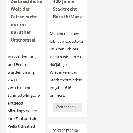
Zerbrechliche
400 Jahre
Welt der
Stadtrecht
Falter nicht
Baruth/Mark
nur im
Baruther
Mit einer kleinen
Urstromtal
Jubiläumsausstellung
im Alten Schloss
In Brandenburg
Baruth wird an die
und Berlin
400jähige
wurden bislang
Wiederkehr der
2.400
Stadtrechtsverleihung
verschiedene
im Jahr 1616
Schmetterlingsarten
erinnert.
entdeckt.
400
Weiterlesen …
Allerdings haben
Jahre
ihre Zahl und die
Stadtrecht
Vielfalt drastisch
Baruth/Mark
09.03.2017 20:00