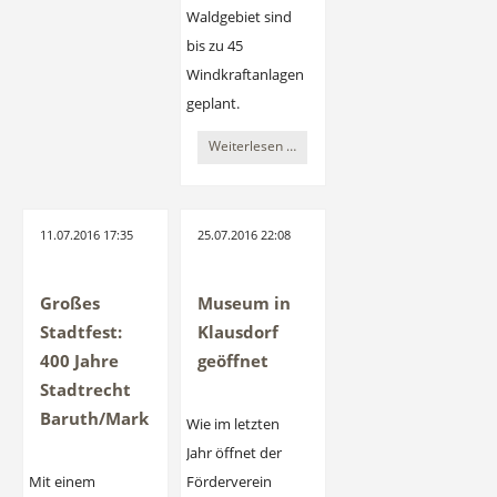
erobert
Waldgebiet sind
das
bis zu 45
renaturierte
Windkraftanlagen
Hammerfließ
geplant.
bei
NABU
Weiterlesen …
Paplitz
lehnt
zurück
geplantes
Multi-
11.07.2016 17:35
25.07.2016 22:08
Energie-
Kraftwerk
Großes
Museum in
Sperenberg
Stadtfest:
Klausdorf
ab
400 Jahre
geöffnet
Stadtrecht
Baruth/Mark
Wie im letzten
Jahr öffnet der
Mit einem
Förderverein