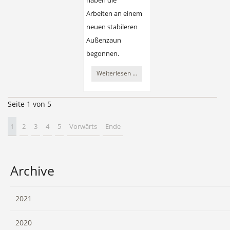
haben die
Arbeiten an einem
neuen stabileren
Außenzaun
begonnen.
Gespräch
Weiterlesen …
mit
dem
Seite 1 von 5
Betreiber
des
1
2
3
4
5
Vorwärts
Ende
Wildparks
Johannismühle
Archive
2021
2020